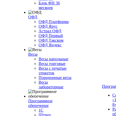
Блок ФН 36
месяцев
ОФД
ОФД Платформа
ОФД Ярус
Астрал ОФД
ОФД Первый
ОФД Такском
ОФД Яндекс
Весы
Весы напольные
Весы торговые
Весы с печатью
этикеток
Порционные весы
Весы
Програ
лабораторные
С
«
Программное
8
обепечение
Р
1С
о
Штрих