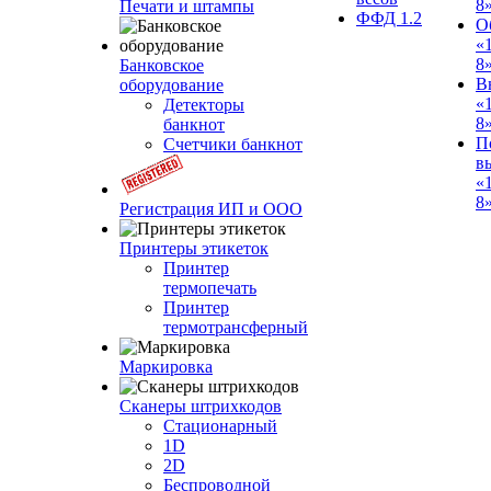
8
Печати и штампы
ФФД 1.2
О
«
8
Банковское
В
оборудование
«
Детекторы
8
банкнот
П
Счетчики банкнот
в
«
8»
Регистрация ИП и ООО
Принтеры этикеток
Принтер
термопечать
Принтер
термотрансферный
Маркировка
Сканеры штрихкодов
Стационарный
1D
2D
Беспроводной