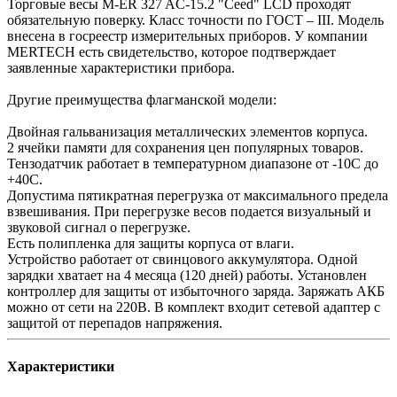
Торговые весы M-ER 327 AC-15.2 "Ceed" LCD проходят
обязательную поверку. Класс точности по ГОСТ – III. Модель
внесена в госреестр измерительных приборов. У компании
MERTECH есть свидетельство, которое подтверждает
заявленные характеристики прибора.
Другие преимущества флагманской модели:
Двойная гальванизация металлических элементов корпуса.
2 ячейки памяти для сохранения цен популярных товаров.
Тензодатчик работает в температурном диапазоне от -10С до
+40С.
Допустима пятикратная перегрузка от максимального предела
взвешивания. При перегрузке весов подается визуальный и
звуковой сигнал о перегрузке.
Есть полипленка для защиты корпуса от влаги.
Устройство работает от свинцового аккумулятора. Одной
зарядки хватает на 4 месяца (120 дней) работы. Установлен
контроллер для защиты от избыточного заряда. Заряжать АКБ
можно от сети на 220В. В комплект входит сетевой адаптер с
защитой от перепадов напряжения.
Характеристики