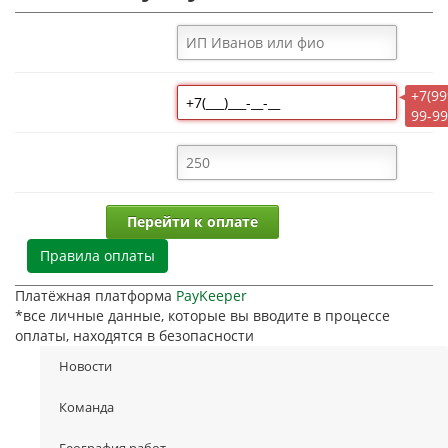
Наименование
организации:
+7(99
Телефон:
99-99
Сумма платежа
Перейти к оплате
Правила оплаты
Платёжная платформа
PayKeeper
*все личные данные, которые вы вводите в процессе
оплаты, находятся в безопасности
Новости
Команда
География работ