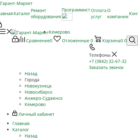
Программист
Ремонт
Оплата
О
лавная
Каталог
Кон
оборудования
услуг
компании
Кемерово
Сравнение
0
Отложенные
0
Корзина
0
0
Телефоны
+7 (3842) 32-67-32
Заказать звонок
Назад
Города
Новокузнецк
Новосибирск
Анжеро-Судженск
Кемерово
Личный кабинет
Главная
Каталог
Назад