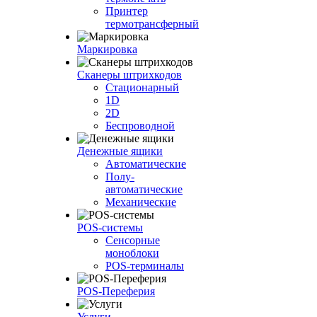
Принтер
термотрансферный
Маркировка
Сканеры штрихкодов
Стационарный
1D
2D
Беспроводной
Денежные ящики
Автоматические
Полу-
автоматические
Механические
POS-системы
Сенсорные
моноблоки
POS-терминалы
POS-Переферия
Услуги