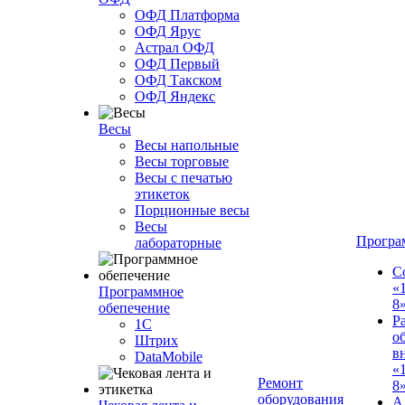
ОФД Платформа
ОФД Ярус
Астрал ОФД
ОФД Первый
ОФД Такском
ОФД Яндекс
Весы
Весы напольные
Весы торговые
Весы с печатью
этикеток
Порционные весы
Весы
Програ
лабораторные
С
«
Программное
8
обепечение
Р
1С
о
Штрих
в
DataMobile
«
Ремонт
8»
оборудования
А