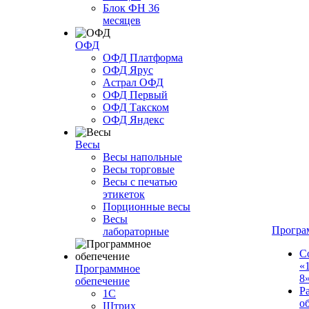
Блок ФН 36
месяцев
ОФД
ОФД Платформа
ОФД Ярус
Астрал ОФД
ОФД Первый
ОФД Такском
ОФД Яндекс
Весы
Весы напольные
Весы торговые
Весы с печатью
этикеток
Порционные весы
Весы
Програ
лабораторные
С
«
Программное
8
обепечение
Р
1С
о
Штрих