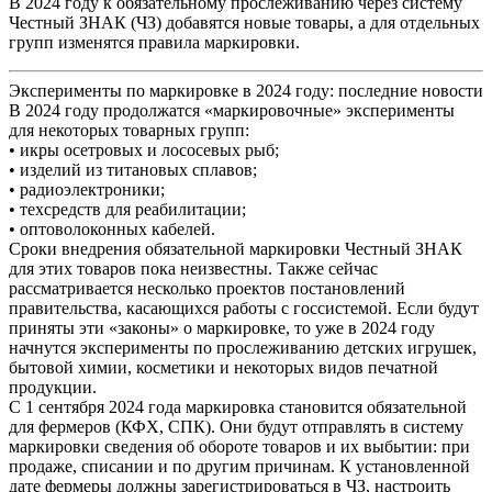
В 2024 году к обязательному прослеживанию через систему
Честный ЗНАК (ЧЗ) добавятся новые товары, а для отдельных
групп изменятся правила маркировки.
Эксперименты по маркировке в 2024 году: последние новости
В 2024 году продолжатся «маркировочные» эксперименты
для некоторых товарных групп:
• икры осетровых и лососевых рыб;
• изделий из титановых сплавов;
• радиоэлектроники;
• техсредств для реабилитации;
• оптоволоконных кабелей.
Сроки внедрения обязательной маркировки Честный ЗНАК
для этих товаров пока неизвестны. Также сейчас
рассматривается несколько проектов постановлений
правительства, касающихся работы с госсистемой. Если будут
приняты эти «законы» о маркировке, то уже в 2024 году
начнутся эксперименты по прослеживанию детских игрушек,
бытовой химии, косметики и некоторых видов печатной
продукции.
С 1 сентября 2024 года маркировка становится обязательной
для фермеров (КФХ, СПК). Они будут отправлять в систему
маркировки сведения об обороте товаров и их выбытии: при
продаже, списании и по другим причинам. К установленной
дате фермеры должны зарегистрироваться в ЧЗ, настроить