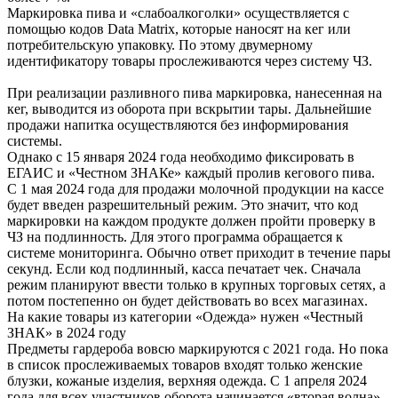
Маркировка пива и «слабоалкоголки» осуществляется с
помощью кодов Data Matrix, которые наносят на кег или
потребительскую упаковку. По этому двумерному
идентификатору товары прослеживаются через систему ЧЗ.
При реализации разливного пива маркировка, нанесенная на
кег, выводится из оборота при вскрытии тары. Дальнейшие
продажи напитка осуществляются без информирования
системы.
Однако с 15 января 2024 года необходимо фиксировать в
ЕГАИС и «Честном ЗНАКе» каждый пролив кегового пива.
С 1 мая 2024 года для продажи молочной продукции на кассе
будет введен разрешительный режим. Это значит, что код
маркировки на каждом продукте должен пройти проверку в
ЧЗ на подлинность. Для этого программа обращается к
системе мониторинга. Обычно ответ приходит в течение пары
секунд. Если код подлинный, касса печатает чек. Сначала
режим планируют ввести только в крупных торговых сетях, а
потом постепенно он будет действовать во всех магазинах.
На какие товары из категории «Одежда» нужен «Честный
ЗНАК» в 2024 году
Предметы гардероба вовсю маркируются с 2021 года. Но пока
в список прослеживаемых товаров входят только женские
блузки, кожаные изделия, верхняя одежда. С 1 апреля 2024
года для всех участников оборота начинается «вторая волна»