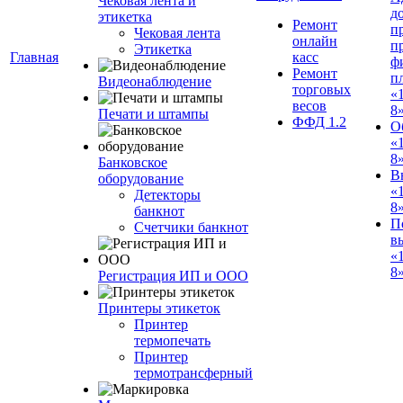
Чековая лента и
д
этикетка
Ремонт
п
Чековая лента
онлайн
п
Этикетка
Главная
касс
ф
Ремонт
п
Видеонаблюдение
торговых
«
весов
8
Печати и штампы
ФФД 1.2
О
«
8
Банковское
В
оборудование
«
Детекторы
8
банкнот
П
Счетчики банкнот
в
«
8»
Регистрация ИП и ООО
Принтеры этикеток
Принтер
термопечать
Принтер
термотрансферный