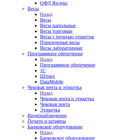
ОФД Яндекс
Весы
Назад
Весы
Весы напольные
Весы торговые
Весы с печатью этикеток
Порционные весы
Весы лабораторные
Программное обепечение
Назад
Программное обепечение
1С
Штрих
DataMobile
Чековая лента и этикетка
Назад
Чековая лента и этикетка
Чековая лента
Этикетка
Видеонаблюдение
Печати и штампы
Банковское оборудование
Назад
Банковское оборудование