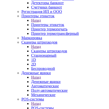
Детекторы банкнот
Счетчики банкнот
Регистрация ИП и ООО
Принтеры этикеток
Назад
Принтеры этикеток
Принтер термопечать
Принтер термотрансферный
Маркировка
Сканеры штрихкодов
Назад
Сканеры штрихкодов
Стационарный
1D
2D
Беспроводной
Денежные ящики
Назад
Денежные ящики
Автоматические
Полу-автоматические
Механические
POS-системы
Назад
POS-системы