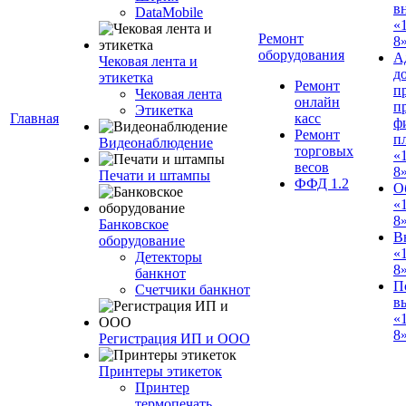
в
DataMobile
«
Ремонт
8»
оборудования
А
Чековая лента и
д
этикетка
Ремонт
п
Чековая лента
онлайн
п
Этикетка
Главная
касс
ф
Ремонт
п
Видеонаблюдение
торговых
«
весов
8
Печати и штампы
ФФД 1.2
О
«
8
Банковское
В
оборудование
«
Детекторы
8
банкнот
П
Счетчики банкнот
в
«
8»
Регистрация ИП и ООО
Принтеры этикеток
Принтер
термопечать